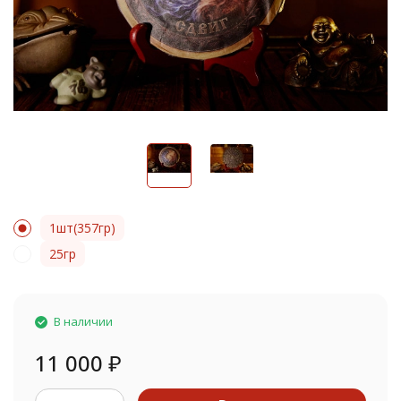
1шт(357гр)
25гр
В наличии
11 000
₽