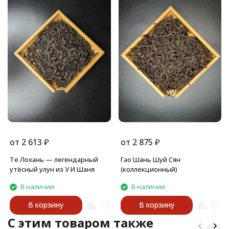
от
2 613
₽
от
2 875
₽
Те Лохань — легендарный
Гао Шань Шуй Сян
утёсный улун из У И Шаня
(коллекционный)
В наличии
В наличии
В корзину
В корзину
C этим товаром также