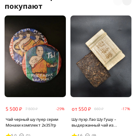
покупают
5 500
₽
от
550
₽
7 800
₽
-29%
660
₽
-17%
Чай черный шу пуер серии
Шу пуэр Лао Шу Гушу –
Монахи комплект 2х357гр
выдержанный чай из
древних деревьев
5.0
(1)
4.6
(9)