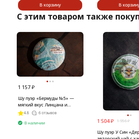
В корзину
В корзин
C этим товаром также поку
1 157
₽
Шу пуэр «Бермуды №5» —
мягкий вкус Линцана и
Золотые Лезвия
4.8
6 отзывов
1 504
₽
1 956
₽
В наличии
Шу пуэр У Син «Де
авторский чай с х