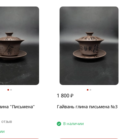
1
Г
1 800
₽
лина "Письмена"
Гайвань глина письмена №3
 отзыв
В наличии
чии