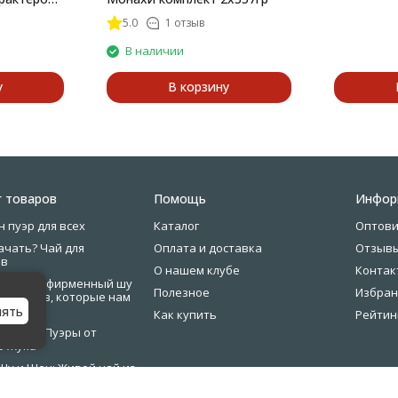
5.0
1 отзыв
В наличии
у
В корзину
г товаров
Помощь
Инфор
н пуэр для всех
Каталог
Оптов
ачать? Чай для
Оплата и доставка
Отзыв
ов
О нашем клубе
Контак
узыка — фирменный шу
Полезное
Избран
 артистов, которые нам
нять
Как купить
Рейтин
ные Шу Пуэры от
о Жука
Шу и Шен: Живой чай из
и