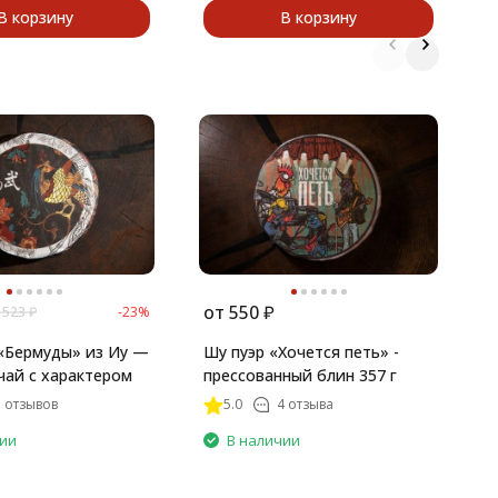
В корзину
В корзину
Ч
П
от
550
₽
 523
₽
-23%
«Бермуды» из Иу —
Шу пуэр «Хочется петь» -
чай с характером
прессованный блин 357 г
5 отзывов
5.0
4 отзыва
чии
В наличии