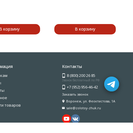
В корзину
В корзину
мация
Контакты
икам
8 (800) 200 26 85
Звонок бесплатный по РФ
ы
+7 (952) 956-46-42
ты
Заказать звонок
ное
Воронеж, ул. Феоктистова, 1А
ги товаров
sale@zolotoy-zhuk.ru