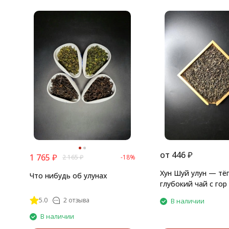
от
446
₽
1 765
₽
2 165
₽
-18%
Хун Шуй улун — тё
Что нибудь об улунах
глубокий чай с гор
5.0
2 отзыва
В наличии
В наличии