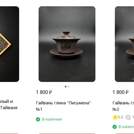
1 800
₽
1 800
₽
плый и
Гайвань глина "Письмена"
Гайвань г
 Тайваня
№1
№2
5.0
1
В наличии
В нали