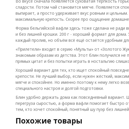
Во вкусе сначала появляется суховатая терпкость горьк
сладости. Потом чай становится мягче. Появляется спо
выпирает, а просто удерживает вкус ровным и цельным. 
максимальную крепость. Скорее про ощущение домашнег
Форма бельгийской вафли здесь тоже сделана не ради в
и без лишней крошки. 200 г - хороший формат для дома.
каждый пролив, но объём всё ещё остаётся удобным дл
«Прилетели» входит в серию «Мульты» от «Золотого Жука
знакомым образам из детства. Этот блин получился не 
прямых цитат и без попытки играть в ностальгию слишк
Хороший вариант для тех, кто ищет спокойный повседне
крепости. Не лучший выбор, если нужен жёсткий, макси
мягче и спокойнее. Но именно поэтому к нему легко во
специального настроя и долгой подготовки.
Блин удобно держать дома как повседневный вариант. Ш
перегруза сыростью, а форма вафли помогает быстро о
тем, кто хочет спокойный, понятный шу пуэр без лишней
Похожие товары