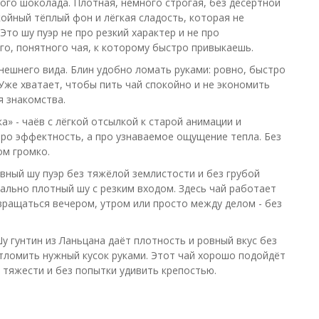
ого шоколада. Плотная, немного строгая, без десертной
койный тёплый фон и лёгкая сладость, которая не
Это шу пуэр не про резкий характер и не про
о, понятного чая, к которому быстро привыкаешь.
нешнего вида. Блин удобно ломать руками: ровно, быстро
 Уже хватает, чтобы пить чай спокойно и не экономить
я знакомства.
» - чаёв с лёгкой отсылкой к старой анимации и
про эффектность, а про узнаваемое ощущение тепла. Без
ом громко.
вный шу пуэр без тяжёлой землистости и без грубой
мально плотный шу с резким входом. Здесь чай работает
звращаться вечером, утром или просто между делом - без
у гунтин из Ланьцана даёт плотность и ровный вкус без
тломить нужный кусок руками. Этот чай хорошо подойдёт
 тяжести и без попытки удивить крепостью.