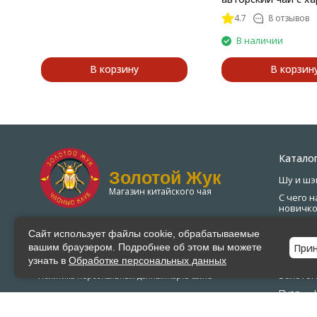
леса
4.7
8 отзывов
В наличии
В корзину
В корзин
Катало
Золотой Жук
Шу и шэ
Магазин китайского чая
С чего н
новичк
Чай и м
2026 © Золотой жук — Магазин китайского
Сайт использует файлы cookie, обрабатываемые
пуэр от
чая
близки
При
вашим браузером. Подробнее об этом вы можете
узнать в
Обработке персональных данных
Фирмен
Золотог
Политика персональных данных
Карта сайта
Пуэр — 
Юньнан