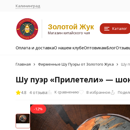
Калининград
Золотой Жук
Каталог
Магазин китайского чая
Оплата и доставка
О нашем клубе
Оптовикам
Блог
Отзыв
Главная
Фирменные Шу Пуэры от Золотого Жука
Шу п
Шу пуэр «Прилетели» — шок
К сравнению
4.8
4 отзыва
В избранное
Подел
-12%