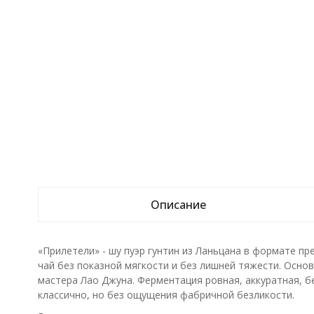
Описание
«Прилетели» - шу пуэр гунтин из Ланьцана в формате пр
чай без показной мягкости и без лишней тяжести. Осно
мастера Лао Джуна. Ферментация ровная, аккуратная, б
классично, но без ощущения фабричной безликости.