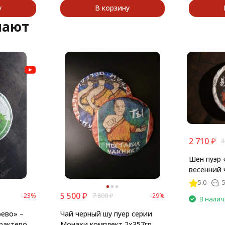
у
В корзину
пают
2 710
₽
3
Шен пуэр 
весенний 
5.0
5 500
₽
-23%
7 800
₽
-29%
В нали
рево» –
Чай черный шу пуер серии
арактером
Монахи комплект 2х357гр